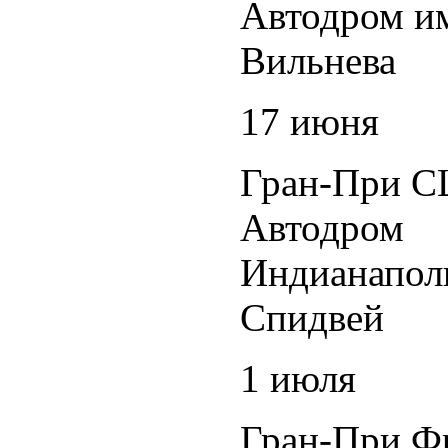
Автодром и
Вильнева
17 июня
Гран-При 
Автодром
Индианапол
Спидвей
1 июля
Гран-При Ф