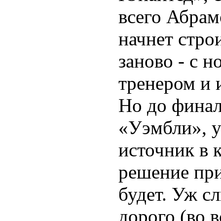
всего Абра
начнет стро
заново - с 
тренером и 
Но до финал
«Уэмбли», у
источник в 
решение при
будет. Уж с
дорого (во в