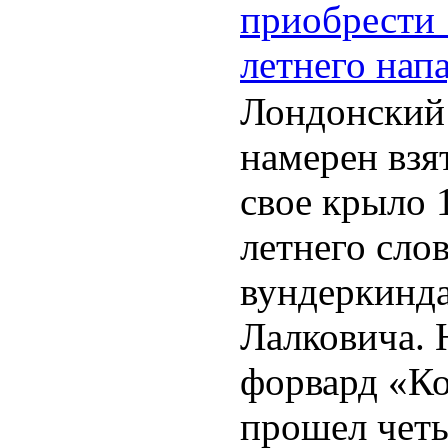
приобрести 
летнего нап
Лондонский
намерен взя
свое крыло 
летнего сло
вундеркинд
Лалковича.
форвард «К
прошел чет