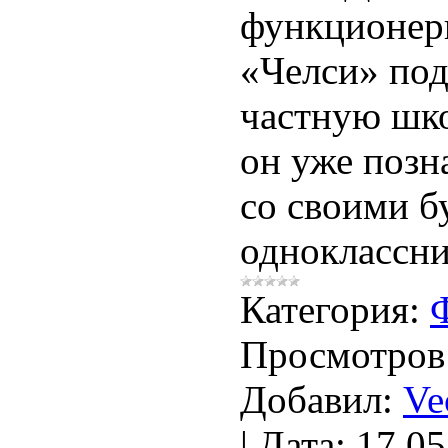
функционе
«Челси» по
частную шко
он уже позн
со своими 
одноклассни
Категория:
Просмотров
Добавил:
Ve
|
Дата:
17.05