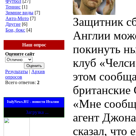
Футбол
[27]
Теннис
[1]
Зимние виды
[7]
Защитник с
Авто-Мото
[7]
Другие
[6]
Бои, бокс
[4]
Англии мож
Наш опрос
покинуть н
Оцените сайт
клуб «Челси
Результаты
|
Архив
этом сообщ
опросов
Всего ответов:
2
британские
«Мне сообщи
ItalyNews.RU - новости Италии
Загрузка ...
агент Джона
сказал, что 