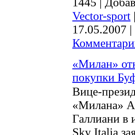
1445
|
Добав
Vector-sport
17.05.2007
|
Комментарии
«Милан» отк
покупки Бу
Вице-прези
«Милана» А
Галлиани в 
Sky Italia за