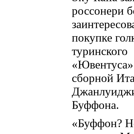
россонери б
заинтересов
покупке гол
туринского
«Ювентуса»
сборной Ит
Джанлуидж
Буффона.
«Буффон? Не